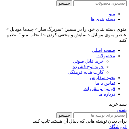
جستجو
منو
دسته بندی ها
منوی دسته بندی خود را در مسیر: "سربرگ ساز > چیدما موبایل >
عنصر منوی موبایل > نمایش و مخفی کردن > انتخاب منو " تنظیم
کنید
صفحه اصلی
محصولات
خرید فایل صوتی
خرید لوح فشرده
کارت هدیه فرهنگی
نحوه سفارش
تماس با ما
قوانین و مقررات
درباره ما
سبد خرید
بستن
جستجو
برای دیدن نوشته هایی که دنبال آن هستید تایپ کنید.
فروشگاه