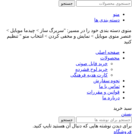
جستجو
منو
دسته بندی ها
منوی دسته بندی خود را در مسیر: "سربرگ ساز > چیدما موبایل >
عنصر منوی موبایل > نمایش و مخفی کردن > انتخاب منو " تنظیم
کنید
صفحه اصلی
محصولات
خرید فایل صوتی
خرید لوح فشرده
کارت هدیه فرهنگی
نحوه سفارش
تماس با ما
قوانین و مقررات
درباره ما
سبد خرید
بستن
جستجو
برای دیدن نوشته هایی که دنبال آن هستید تایپ کنید.
فروشگاه