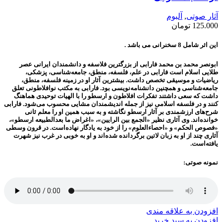
آثار صوتی
,
آلبوم
125.000
تومان
این اثر شامل 8 سخنرانی می باشد .
ابونصر محمد بن محمد فارابی از بزرگترین فلاسفه و دانشمندان ایرانی عصر
طلایی اسلام است فارابی در علم، فلسفه، منطق، جامعه‌شناسی، پزشکی،
ریاضیات و موسیقی تخصص داشت. بیشترین آثار او در زمینه فلسفه، منطق،
جامعه‌شناسی و همچنین دانشنامه‌نویسی بود. فارابی به مکتب نوافلاطونی تعلق
داشت که سعی داشتند تفکرات افلاطون و ارسطو را با الهیات توحیدی هماهنگ
کنند و در فلسفه اسلامی نیز از جمله اندیشمندان مشایی محسوب می‌شود. فارابی
شرح‌های ارزشمندی بر آثار ارسطو نگاشته و به سبب همین او را معلم ثانی
خوانده‌اند. وی آثاری نظیر «الجمع بین الرایین»، «اغراض ما بعدالطبیعه ارسطو»،
«فصوص الحکم» و «احصاءالعلوم» را از خود به یادگار نهاده‌است. در قرون وسطی
آثاری چند از او به زبان لاتین برگردانده شده‌اند و او به خوبی در غرب نیز شهرت
یافته‌است.
نمونه صوتی:
افزودن به علاقه مندی
افزودن به سبد خرید